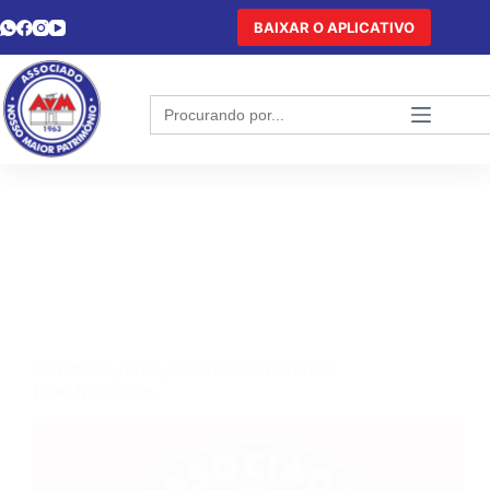
BAIXAR O APLICATIVO
Search
for:
CONVÊNIOS
,
HOTEL
,
REDE HARBOR DE HOTÉIS
Hotel Nativa Eco,