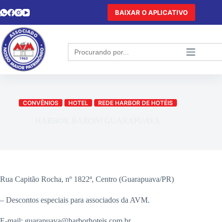
BAIXAR O APLICATIVO
Search
for:
CONVÊNIOS
HOTEL
REDE HARBOR DE HOTÉIS
HARBOR BARONI GUARAPUAVA
Rua Capitão Rocha, nº 1822ª, Centro (Guarapuava/PR)
– Descontos especiais para associados da AVM.
E-mail: guarapuava@harborhoteis.com.br