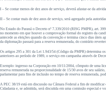
I – Se contar menos de dez anos de serviço, deverá afastar-se da ativid
II – Se contar mais de dez anos de serviço, será agregado pela autoridad
No Estado do Paraná o Decreto nº 7.339/2010 (RISG PMPR), art. 399, d
no momento em que houver a comprovação formal do registro da candidat
antecede as eleições quando da convenção e termina cinco dias úteis ap
da diplomação passará para a reserva remunerada, do contrário reverterá
Os artigos 295 a 301 da Lei 1.943/54 (Código da PMPR) determina os t
anteriores ao período de 1989, o serviço em campanha através de Decret
Exemplo: ingresso na Corporação em 10/11/2004, cômputo de uma licença
reserva remunerada na proporcionalidade de 15/30 avos de seu salário,
parlamentar para fins de inclusão no tempo de reserva remunerada, po
A PEC 38/19 está em discussão na Câmara Federal a fim de modificar o t
Cidadania e, se admitida, será discutida em uma comissão especial e v