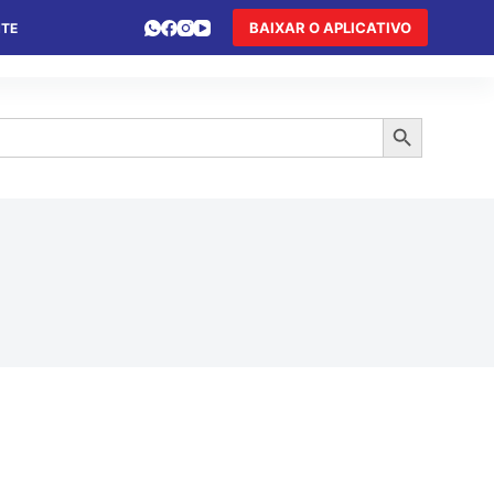
BAIXAR O APLICATIVO
NTE
 DE FÉRIAS
HOTEL DE TRÂNSITO
TURISMO
Search Button