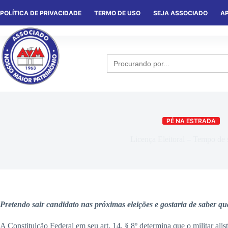
POLÍTICA DE PRIVACIDADE
TERMO DE USO
SEJA ASSOCIADO
AP
HOME
QUEM SOMOS
NOTÍCIA
Search
for:
PÉ NA ESTRADA
Licença Eleitoral – Tempo de 
Pretendo sair candidato nas próximas eleições e gostaria de saber qua
A Constituição Federal em seu art. 14, § 8º determina que o militar alis