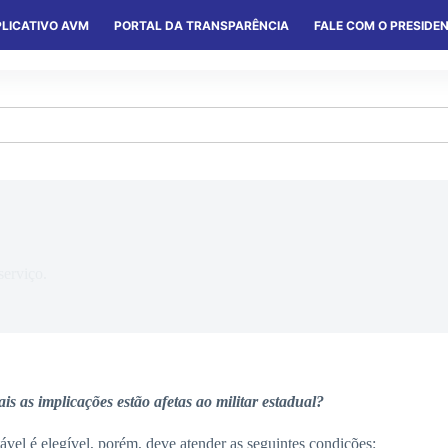
LICATIVO AVM
PORTAL DA TRANSPARÊNCIA
FALE COM O PRESIDE
S
SERVIÇOS
CONVÊNIOS
COLÔNIAS
serviço.
is as implicações estão afetas ao militar estadual?
tável é elegível, porém, deve atender as seguintes condições: