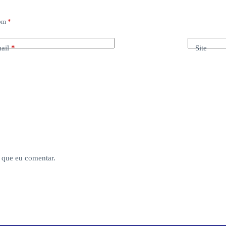
com
*
ail
*
Site
 que eu comentar.