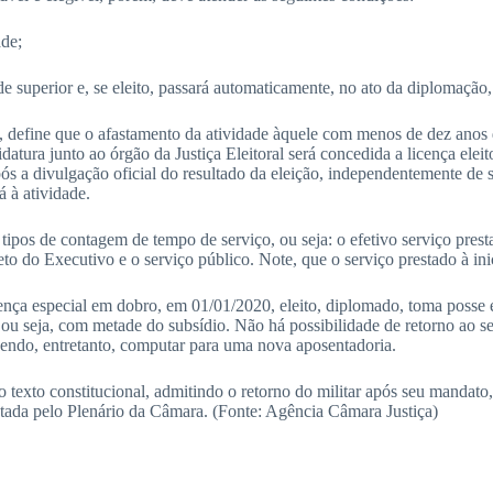
ade;
e superior e, se eleito, passará automaticamente, no ato da diplomação, 
efine que o afastamento da atividade àquele com menos de dez anos de
ura junto ao órgão da Justiça Eleitoral será concedida a licença elei
ós a divulgação oficial do resultado da eleição, independentemente de s
 à atividade.
ipos de contagem de tempo de serviço, ou seja: o efetivo serviço pres
o do Executivo e o serviço público. Note, que o serviço prestado à ini
 especial em dobro, em 01/01/2020, eleito, diplomado, toma posse efet
 ou seja, com metade do subsídio. Não há possibilidade de retorno ao 
dendo, entretanto, computar para uma nova aposentadoria.
exto constitucional, admitindo o retorno do militar após seu mandato, 
otada pelo Plenário da Câmara. (Fonte: Agência Câmara Justiça)