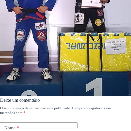
Deixe um comentário
O seu endereço de e-mail não será publicado.
Campos obrigatórios são
marcados com
*
Nome
*