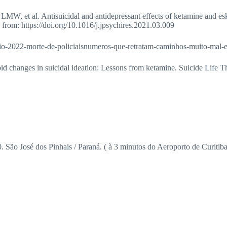
W, et al. Antisuicidal and antidepressant effects of ketamine and esket
rom: https://doi.org/10.1016/j.jpsychires.2021.03.009
rio-2022-morte-de-policiaisnumeros-que-retratam-caminhos-muito-mal-
rapid changes in suicidal ideation: Lessons from ketamine. Suicide Life
São José dos Pinhais / Paraná. ( à 3 minutos do Aeroporto de Curitiba