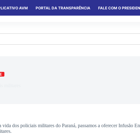
LICATIVO AVM
PORTAL DA TRANSPARÊNCIA
FALE COM O PRESIDE
S
SERVIÇOS
CONVÊNIOS
COLÔNIAS
E
s militares
a dos policiais militares do Paraná, passamos a oferecer Infusão End
tares.