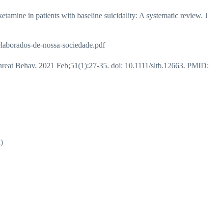
amine in patients with baseline suicidality: A systematic review. J
elaborados-de-nossa-sociedade.pdf
 Threat Behav. 2021 Feb;51(1):27-35. doi: 10.1111/sltb.12663. PMID:
)