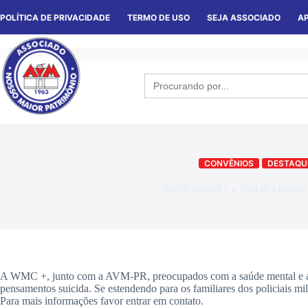
POLÍTICA DE PRIVACIDADE
TERMO DE USO
SEJA ASSOCIADO
AP
HOME
QUEM SOMOS
NOTÍCIA
Search
for:
CONVÊNIOS
DESTAQU
Saúde mental e a vida dos policiai
A WMC +, junto com a AVM-PR, preocupados com a saúde mental e a vid
pensamentos suicida. Se estendendo para os familiares dos policiais mili
Para mais informações favor entrar em contato.