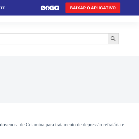
BAIXAR O APLICATIVO
NTE
 DE FÉRIAS
HOTEL DE TRÂNSITO
TURISMO
Search Button
ovenosa de Cetamina para tratamento de depressão refratária e