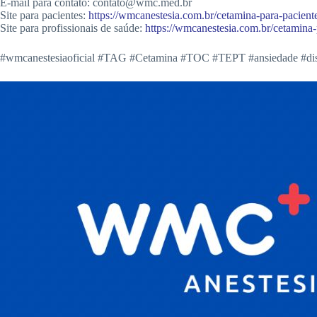
E-mail para contato: contato@wmc.med.br
Site para pacientes:
https://wmcanestesia.com.br/cetamina-para-pacient
Site para profissionais de saúde:
https://wmcanestesia.com.br/cetamina-
#wmcanestesiaoficial #TAG #Cetamina #TOC #TEPT #ansiedade #distúrb