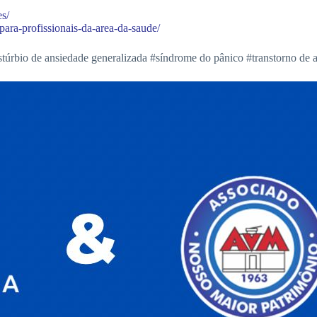
es/
para-profissionais-da-area-da-saude/
io de ansiedade generalizada #síndrome do pânico #transtorno de an