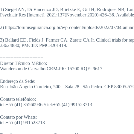
1) Siegel AN, Di Vincenzo JD, Brietzke E, Gill H, Rodrigues NB, Lui LM
Psychiatr Res [Internet]. 2021;137(November 2020):426–36. Available f
2) https://forumseguranca.org.br/wp-content/uploads/2022/07/04-anua
3) Ballard ED, Fields J, Farmer CA, Zarate CA Jr. Clinical trials for 
33624880; PMCID: PMC8201419.
================
Diretor Técnico-Médico:
Wanderson de Carvalho CRM-PR: 15200 RQE: 9617
Endereço da Sede:
Rua João Ângelo Cordeiro, 500 – Sala 28 | São Pedro. CEP 83005-570. 
Contato telefônico:
tel:+55 (41) 35560936 // tel:+55 (41) 991523713
Contato por Whats:
tel:+55 (41) 991523713