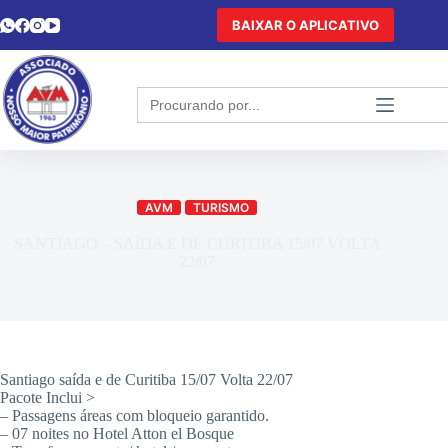
BAIXAR O APLICATIVO
Search
for:
AVM
TURISMO
SANTIAGO – SAÍDA E DE CURITIBA 15/07 VOLTA
22/07
Santiago saída e de Curitiba 15/07 Volta 22/07
Pacote Inclui >
– Passagens áreas com bloqueio garantido.
– 07 noites no Hotel Atton el Bosque