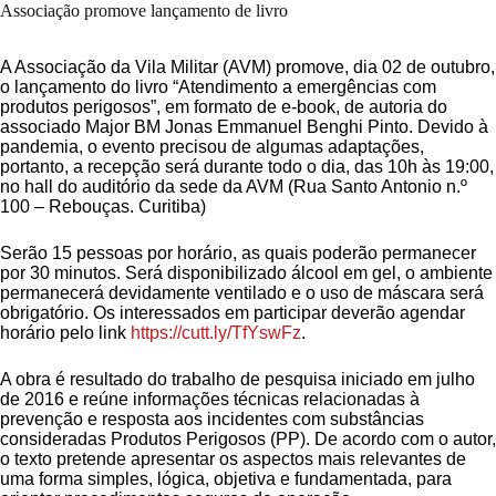
Associação promove lançamento de livro
A Associação da Vila Militar (AVM) promove, dia 02 de outubro,
o lançamento do livro “Atendimento a emergências com
produtos perigosos”, em formato de e-book, de autoria do
associado Major BM Jonas Emmanuel Benghi Pinto. Devido à
pandemia, o evento precisou de algumas adaptações,
portanto, a recepção será durante todo o dia, das 10h às 19:00,
no hall do auditório da sede da AVM (Rua Santo Antonio n.º
100 – Rebouças. Curitiba)
Serão 15 pessoas por horário, as quais poderão permanecer
por 30 minutos. Será disponibilizado álcool em gel, o ambiente
permanecerá devidamente ventilado e o uso de máscara será
obrigatório. Os interessados em participar deverão agendar
horário pelo link
https://cutt.ly/TfYswFz
.
A obra é resultado do trabalho de pesquisa iniciado em julho
de 2016 e reúne informações técnicas relacionadas à
prevenção e resposta aos incidentes com substâncias
consideradas Produtos Perigosos (PP). De acordo com o autor,
o texto pretende apresentar os aspectos mais relevantes de
uma forma simples, lógica, objetiva e fundamentada, para