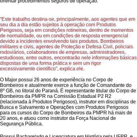
orientar procedimentos seguros de operação.
“Este trabalho destina-se, principalmente, aos agentes que em
seu dia a dia estão sujeitos à operação com Produtos
Perigosos, seja em condições rotineiras, dentro de momentos
de normalidade, ou em condições de resposta emergencial
devido a incidentes envolvendo tais produtos. Bombeiros
militares e civis, agentes de Proteção e Defesa Civil, policiais
rodoviários, colaboradores de empresas, administradores,
estudiosos, entre outros, encontrarão nele informações básicas
dispostas de uma forma prática e sem um rigor
excessivamente científico”, explica ele.
O Major possui 26 anos de experiência no Corpo de
Bombeiros e atualmente exerce a função de Comandante do
8º GB, no litoral do Paraná. É representante titular do Corpo de
Bombeiros da PMPR na Comissão Estadual P2 R2
(relacionada à Produtos Perigosos), instrutor em disciplinas de
Busca e Salvamento e Operações com Produtos Perigosos
para os cursos do Corpo de Bombeiros da PMPR há mais de
20 anos, e atuou como instrutor da Força Nacional de
Segurança Pública.
Possui Bacharelado e Licenciatura em História pela UFPR, e