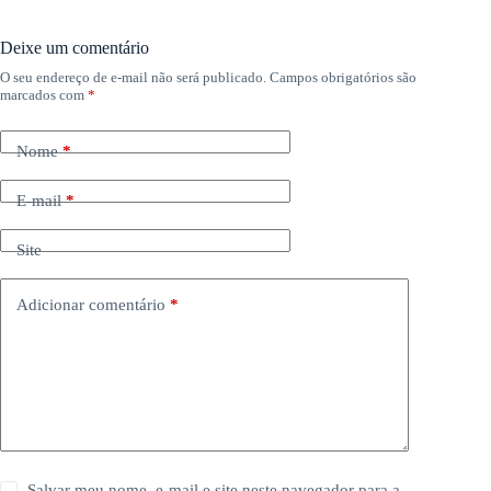
Deixe um comentário
O seu endereço de e-mail não será publicado.
Campos obrigatórios são
marcados com
*
Nome
*
E-mail
*
Site
Adicionar comentário
*
Salvar meu nome, e-mail e site neste navegador para a