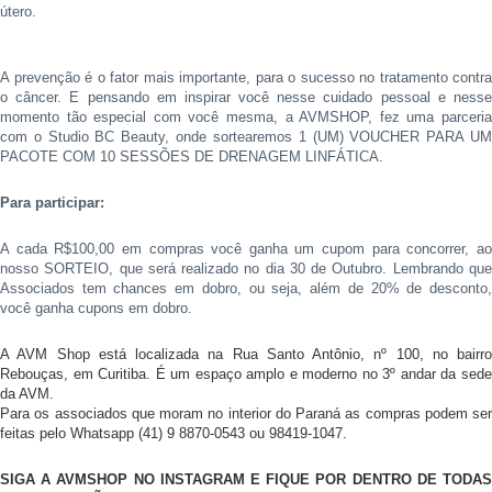
útero.
A prevenção é o fator mais importante, para o sucesso no tratamento contra
o câncer. E pensando em inspirar você nesse cuidado pessoal e nesse
momento tão especial com você mesma, a AVMSHOP, fez uma parceria
com o Studio BC Beauty, onde sortearemos 1 (UM) VOUCHER PARA UM
PACOTE COM 10 SESSÕES DE DRENAGEM LINFÁTICA.
Para participar:
A cada R$100,00 em compras você ganha um cupom para concorrer, ao
nosso SORTEIO, que será realizado no dia 30 de Outubro. Lembrando que
Associados tem chances em dobro, ou seja, além de 20% de desconto,
você ganha cupons em dobro.
A AVM Shop está localizada na Rua Santo Antônio, nº 100, no bairro
Rebouças, em Curitiba. É um espaço amplo e moderno no 3º andar da sede
da AVM.
Para os associados que moram no interior do Paraná as compras podem ser
feitas pelo Whatsapp (41) 9 8870-0543 ou 98419-1047.
SIGA A AVMSHOP NO INSTAGRAM E FIQUE POR DENTRO DE TODAS