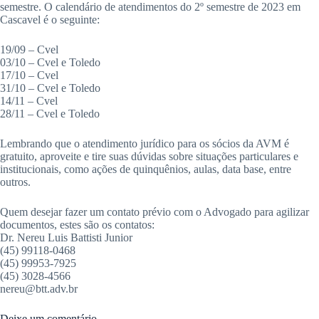
semestre. O calendário de atendimentos do 2º semestre de 2023 em
Cascavel é o seguinte:
19/09 – Cvel
03/10 – Cvel e Toledo
17/10 – Cvel
31/10 – Cvel e Toledo
14/11 – Cvel
28/11 – Cvel e Toledo
Lembrando que o atendimento jurídico para os sócios da AVM é
gratuito, aproveite e tire suas dúvidas sobre situações particulares e
institucionais, como ações de quinquênios, aulas, data base, entre
outros.
Quem desejar fazer um contato prévio com o Advogado para agilizar
documentos, estes são os contatos:
Dr. Nereu Luis Battisti Junior
(45) 99118-0468
(45) 99953-7925
(45) 3028-4566
nereu@btt.adv.br
Deixe um comentário