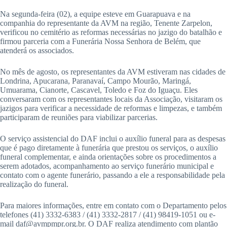
Na segunda-feira (02), a equipe esteve em Guarapuava e na
companhia do representante da AVM na região, Tenente Zarpelon,
verificou no cemitério as reformas necessárias no jazigo do batalhão e
firmou parceria com a Funerária Nossa Senhora de Belém, que
atenderá os associados.
No mês de agosto, os representantes da AVM estiveram nas cidades de
Londrina, Apucarana, Paranavaí, Campo Mourão, Maringá,
Umuarama, Cianorte, Cascavel, Toledo e Foz do Iguaçu. Eles
conversaram com os representantes locais da Associação, visitaram os
jazigos para verificar a necessidade de reformas e limpezas, e também
participaram de reuniões para viabilizar parcerias.
O serviço assistencial do DAF inclui o auxílio funeral para as despesas
que é pago diretamente à funerária que prestou os serviços, o auxílio
funeral complementar, e ainda orientações sobre os procedimentos a
serem adotados, acompanhamento ao serviço funerário municipal e
contato com o agente funerário, passando a ele a responsabilidade pela
realização do funeral.
Para maiores informações, entre em contato com o Departamento pelos
telefones (41) 3332-6383 / (41) 3332-2817 / (41) 98419-1051 ou e-
mail daf@avmpmpr.org.br. O DAF realiza atendimento com plantão