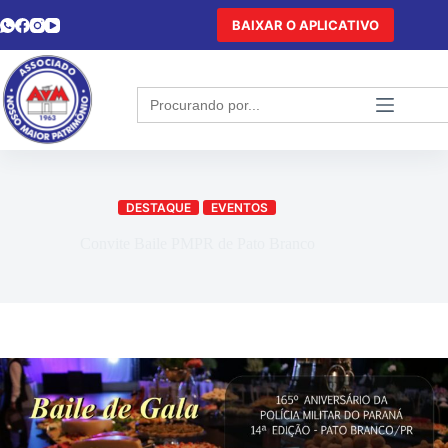
BAIXAR O APLICATIVO
Search
for:
DESTAQUE
EVENTOS
Convite Baile PMPR de Pato Branco