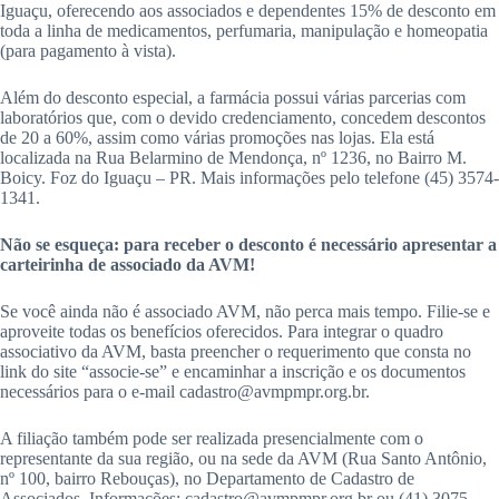
Iguaçu, oferecendo aos associados e dependentes 15% de desconto em
toda a linha de medicamentos, perfumaria, manipulação e homeopatia
(para pagamento à vista).
Além do desconto especial, a farmácia possui várias parcerias com
laboratórios que, com o devido credenciamento, concedem descontos
de 20 a 60%, assim como várias promoções nas lojas. Ela está
localizada na Rua Belarmino de Mendonça, nº 1236, no Bairro M.
Boicy. Foz do Iguaçu – PR. Mais informações pelo telefone (45) 3574-
1341.
Não se esqueça: para receber o desconto é necessário apresentar a
carteirinha de associado da AVM!
Se você ainda não é associado AVM, não perca mais tempo. Filie-se e
aproveite todas os benefícios oferecidos. Para integrar o quadro
associativo da AVM, basta preencher o requerimento que consta no
link do site “associe-se” e encaminhar a inscrição e os documentos
necessários para o e-mail cadastro@avmpmpr.org.br.
A filiação também pode ser realizada presencialmente com o
representante da sua região, ou na sede da AVM (Rua Santo Antônio,
nº 100, bairro Rebouças), no Departamento de Cadastro de
Associados. Informações: cadastro@avmpmpr.org.br ou (41) 3075-