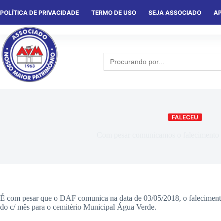
POLÍTICA DE PRIVACIDADE
TERMO DE USO
SEJA ASSOCIADO
AP
HOME
QUEM SOMOS
NOTÍCIA
Search
for:
FALECEU
Com pesar comunicamos o falecimento
É com pesar que o DAF comunica na data de 03/05/2018, o falecimen
do c/ mês para o cemitério Municipal Água Verde.