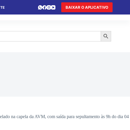
BAIXAR O APLICATIVO
NTE
 DE FÉRIAS
HOTEL DE TRÂNSITO
TURISMO
Search Button
lado na capela da AVM, com saída para sepultamento às 9h do dia 04