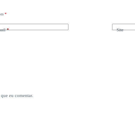
com
*
ail
*
Site
 que eu comentar.