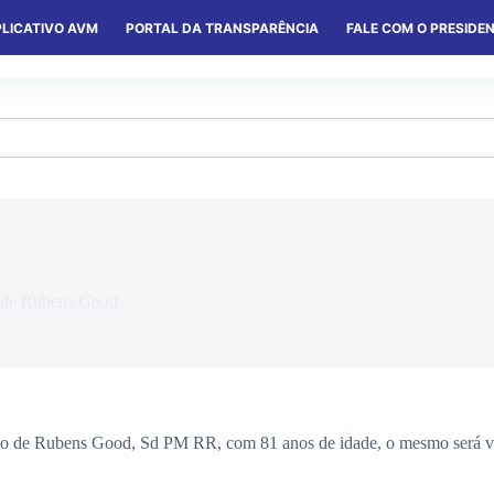
LICATIVO AVM
PORTAL DA TRANSPARÊNCIA
FALE COM O PRESIDE
S
SERVIÇOS
CONVÊNIOS
COLÔNIAS
 de Rubens Good
to de Rubens Good, Sd PM RR, com 81 anos de idade, o mesmo será ve