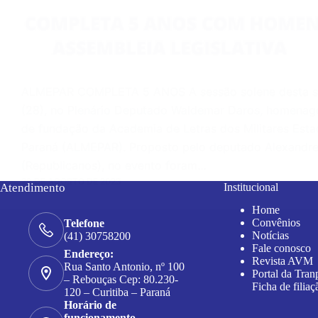
ALMEPAR COMPLETA 5 ANOS A sessão solene desta s
(28), no Plenário Deputado Waldemar Daros, homenag
de fundação da Academia de Letras dos Militares Esta
Paraná (ALMEPAR). Proposto pelo deputado Alexandr
(Republicanos), no evento foram…
29 DE AGOSTO DE 2023
Atendimento
Institucional
Home
Convênios
Telefone
Notícias
(41) 30758200
Fale conosco
Endereço:
Revista AVM
Rua Santo Antonio, nº 100
Portal da Tran
– Rebouças Cep: 80.230-
Ficha de filiaç
120 – Curitiba – Paraná
Horário de
funcionamento