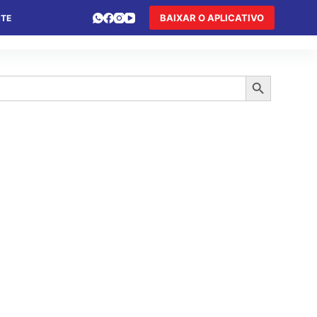
BAIXAR O APLICATIVO
NTE
 DE FÉRIAS
HOTEL DE TRÂNSITO
TURISMO
Search Button