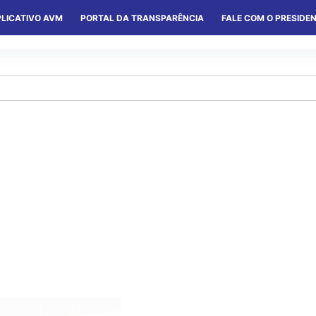
LICATIVO AVM
PORTAL DA TRANSPARÊNCIA
FALE COM O PRESIDE
S
SERVIÇOS
CONVÊNIOS
COLÔNIAS