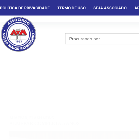
POLÍTICA DE PRIVACIDADE
TERMO DE USO
SEJA ASSOCIADO
AP
HOME
QUEM SOMOS
NOTÍCIA
Search
for:
ALMEPAR
,
FLASH NEWS
ALMEPAR COMPLETA 5 ANOS