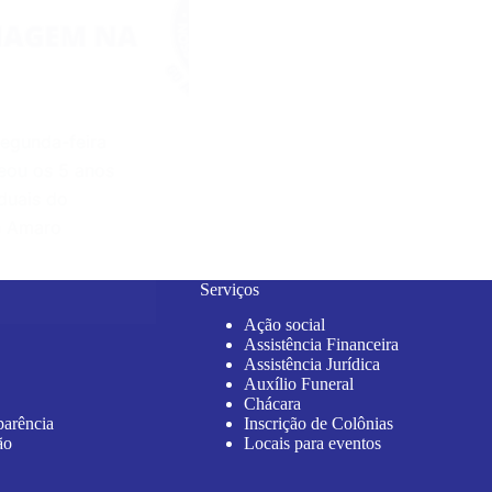
egunda-feira
eou os 5 anos
duais do
e Amaro
Serviços
Ação social
Assistência Financeira
Assistência Jurídica
Auxílio Funeral
Chácara
parência
Inscrição de Colônias
ão
Locais para eventos