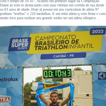
com o tempo de 10’41”, ficando em primeiro lugar na Competição.
Dante já vem se destacando com suas vitórias em corrida de rua desde
os 03 anos de idade. Hoje já possui em seu curriculum de atleta 97
podiuns “troféus” e 210 medalhas. E um mini atleta q vem firme e com
muito foco para realizar seu grande sonho ser um atleta olímpico.