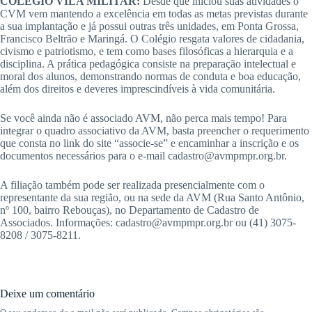
COLÉGIO VILA MILITAR:
Desde que iniciou suas atividades o
CVM vem mantendo a excelência em todas as metas previstas durante
a sua implantação e já possui outras três unidades, em Ponta Grossa,
Francisco Beltrão e Maringá. O Colégio resgata valores de cidadania,
civismo e patriotismo, e tem como bases filosóficas a hierarquia e a
disciplina. A prática pedagógica consiste na preparação intelectual e
moral dos alunos, demonstrando normas de conduta e boa educação,
além dos direitos e deveres imprescindíveis à vida comunitária.
Se você ainda não é associado AVM, não perca mais tempo! Para
integrar o quadro associativo da AVM, basta preencher o requerimento
que consta no link do site “associe-se” e encaminhar a inscrição e os
documentos necessários para o e-mail cadastro@avmpmpr.org.br.
A filiação também pode ser realizada presencialmente com o
representante da sua região, ou na sede da AVM (Rua Santo Antônio,
nº 100, bairro Rebouças), no Departamento de Cadastro de
Associados. Informações: cadastro@avmpmpr.org.br ou (41) 3075-
8208 / 3075-8211.
Deixe um comentário