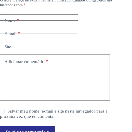
O seu endereço de e-mail não será publicado.
Campos obrigatórios são
marcados com
*
Nome
*
E-mail
*
Site
Adicionar comentário
*
Salvar meu nome, e-mail e site neste navegador para a
próxima vez que eu comentar.