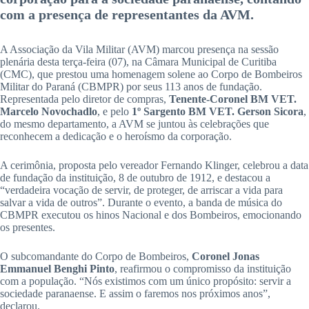
com a presença de representantes da AVM.
A Associação da Vila Militar (AVM) marcou presença na sessão
plenária desta terça-feira (07), na Câmara Municipal de Curitiba
(CMC), que prestou uma homenagem solene ao Corpo de Bombeiros
Militar do Paraná (CBMPR) por seus 113 anos de fundação.
Representada pelo diretor de compras,
Tenente-Coronel BM VET.
Marcelo Novochadlo
, e pelo
1º Sargento BM VET. Gerson Sicora
,
do mesmo departamento, a AVM se juntou às celebrações que
reconhecem a dedicação e o heroísmo da corporação.
A cerimônia, proposta pelo vereador Fernando Klinger, celebrou a data
de fundação da instituição, 8 de outubro de 1912, e destacou a
“verdadeira vocação de servir, de proteger, de arriscar a vida para
salvar a vida de outros”. Durante o evento, a banda de música do
CBMPR executou os hinos Nacional e dos Bombeiros, emocionando
os presentes.
O subcomandante do Corpo de Bombeiros,
Coronel Jonas
Emmanuel Benghi Pinto
, reafirmou o compromisso da instituição
com a população. “Nós existimos com um único propósito: servir a
sociedade paranaense. E assim o faremos nos próximos anos”,
declarou.