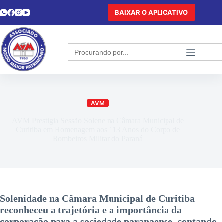
BAIXAR O APLICATIVO
Search
for:
AVM
AVM Prestigia Sessão Solene na Câmara Municipal de
Curitiba em Homenagem aos 113 Anos do Corpo de
Bombeiros Militar do Paraná
Solenidade na Câmara Municipal de Curitiba
reconheceu a trajetória e a importância da
corporação para a sociedade paranaense, contando