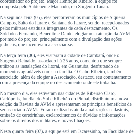
coordenador do projeto, Major Henrique Ribeiro, a equipe foi
composta pelo Subtenente Machado, e o Sargento Tanan.
Na segunda-feira (05), eles percorreram os municípios de Siqueira
Campos, Salto do Itararé e Santana do Itararé, sendo recepcionados
pelos militares estaduais integrantes de cada destacamento. Os
Soldados Fernando, Benedito e Daniel elogiaram a atuação da AVM
por meio do projeto, principalmente com a divulgação das ações
judiciais, que incentivam a associar-se.
Na terça-feira (06), eles visitaram a cidade de Cambará, onde o
Sargento Reinaldo, associado há 25 anos, comentou que sempre
utilizou as instalações do litoral, em Guaratuba, desfrutando de
momentos agradáveis com sua família. O Cabo Ribeiro, também
associado, além de elogiar a Associação, destacou seu contentamento
com a presença da equipe no destacamento onde ele trabalha.
No mesmo dia, eles estiveram nas cidades de Ribeirão Claro,
Carlópolis, Jundiaí do Sul e Ribeirão do Pinhal, distribuíram a nova
edição da Revista da AVM e apresentaram os principais benefícios de
ser associado AVM. Foram realizadas ainda atualizações cadastrais,
emissão de carteirinhas, esclarecimentos de dúvidas e informações
sobre os direitos dos militares, e novas filiações.
Nesta quarta-feira (07), a equipe está em Jacarezinho, na Faculdade de