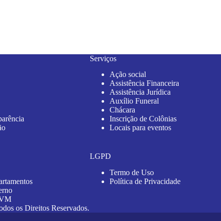
Serviços
Ação social
Assistência Financeira
Assistência Jurídica
Auxílio Funeral
Chácara
parência
Inscrição de Colônias
ão
Locais para eventos
LGPD
Termo de Uso
artamentos
Política de Privacidade
erno
 AVM
 os Direitos Reservados.