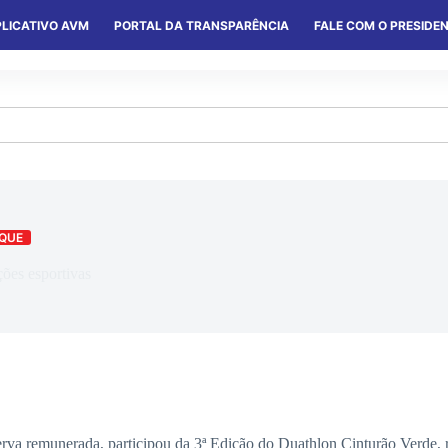
LICATIVO AVM
PORTAL DA TRANSPARÊNCIA
FALE COM O PRESIDE
S
SERVIÇOS
CONVÊNIOS
COLÔNIAS
QUE
ões esportivas
va remunerada, participou da 3ª Edição do Duathlon Cinturão Verde, r