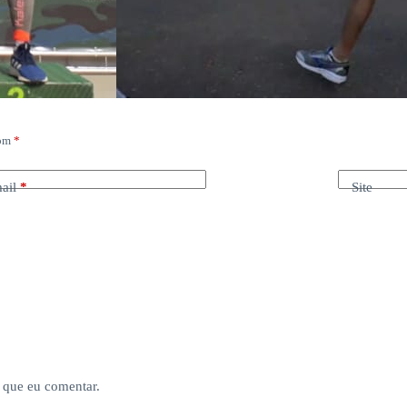
com
*
ail
*
Site
 que eu comentar.