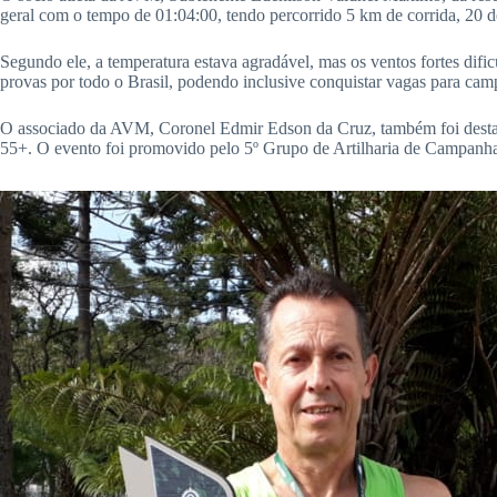
geral com o tempo de 01:04:00, tendo percorrido 5 km de corrida, 20 d
Segundo ele, a temperatura estava agradável, mas os ventos fortes difi
provas por todo o Brasil, podendo inclusive conquistar vagas para camp
O associado da AVM, Coronel Edmir Edson da Cruz, também foi destaque
55+. O evento foi promovido pelo 5º Grupo de Artilharia de Campanh