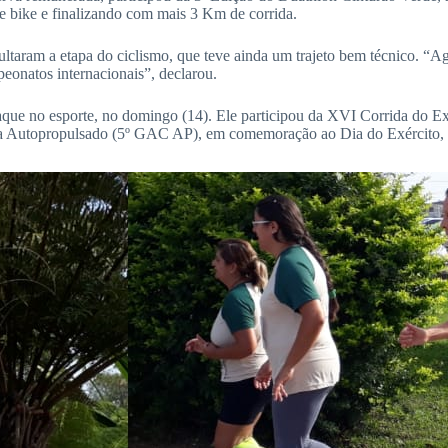
e bike e finalizando com mais 3 Km de corrida.
cultaram a etapa do ciclismo, que teve ainda um trajeto bem técnico. “
eonatos internacionais”, declarou.
 no esporte, no domingo (14). Ele participou da XVI Corrida do Exérci
a Autopropulsado (5º GAC AP), em comemoração ao Dia do Exército, e