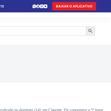
BAIXAR O APLICATIVO
NTE
 DE FÉRIAS
HOTEL DE TRÂNSITO
TURISMO
Search Button
ealizado no domingo (14), em Cianorte. Ele conquistou o 5º lugar