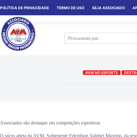
POLÍTICA DE PRIVACIDADE
TERMO DE USO
SEJA ASSOCIADO
AP
HOME
QUEM SOMOS
NOTÍCIA
Search
for:
AVM NO ESPORTE
DESTA
Associados são destaque em competiç
Associados são destaque em competições esportivas
O sócio atleta da AVM, Subtenente Edenilson Valdnei Maximo, da reser