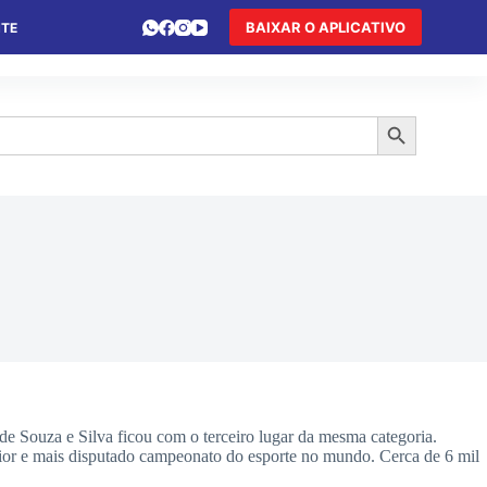
BAIXAR O APLICATIVO
NTE
 DE FÉRIAS
HOTEL DE TRÂNSITO
TURISMO
Search Button
de Souza e Silva ficou com o terceiro lugar da mesma categoria.
aior e mais disputado campeonato do esporte no mundo. Cerca de 6 mil