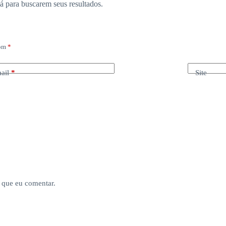
 para buscarem seus resultados.
com
*
ail
*
Site
 que eu comentar.