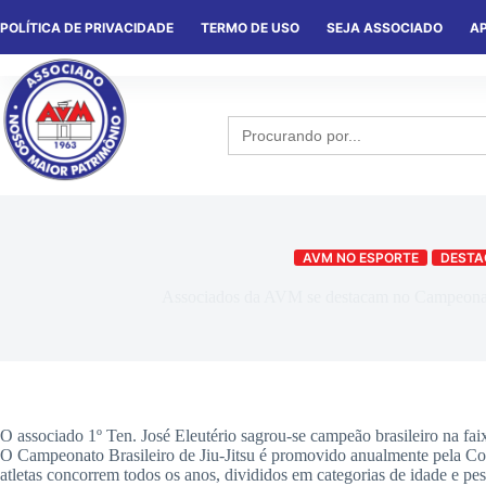
POLÍTICA DE PRIVACIDADE
TERMO DE USO
SEJA ASSOCIADO
AP
HOME
QUEM SOMOS
NOTÍCIA
Search
for:
AVM NO ESPORTE
DESTA
Associados da AVM se destacam no Campeonato 
O associado 1º Ten. José Eleutério sagrou-se campeão brasileiro na fai
O Campeonato Brasileiro de Jiu-Jitsu é promovido anualmente pela Con
atletas concorrem todos os anos, divididos em categorias de idade e pes