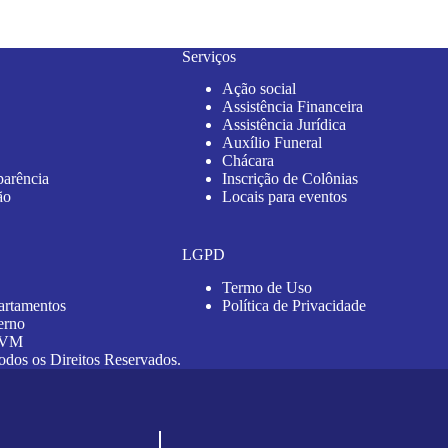
Serviços
Ação social
Assistência Financeira
Assistência Jurídica
Auxílio Funeral
Chácara
parência
Inscrição de Colônias
ão
Locais para eventos
LGPD
Termo de Uso
artamentos
Política de Privacidade
erno
 AVM
 os Direitos Reservados.