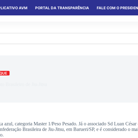
LICATIVO AVM
PORTAL DA TRANSPARÊNCIA
FALE COM O PRESIDE
S
SERVIÇOS
CONVÊNIOS
COLÔNIAS
QUE
Brasileiro de Jiu-Jitsu
xa azul, categoria Master 1/Peso Pesado. Já o associado Sd Luan César 
federação Brasileira de Jiu-Jitsu, em Barueri/SP, e é considerado o m
o.