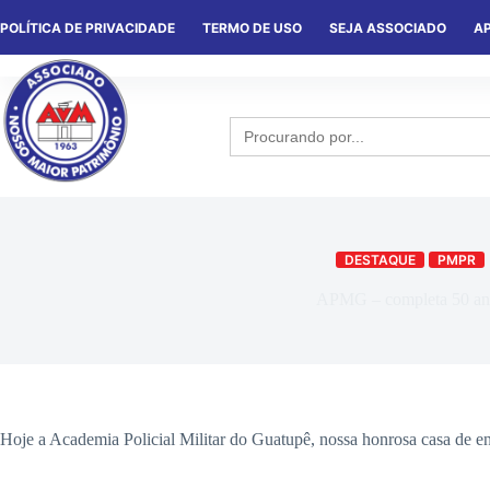
POLÍTICA DE PRIVACIDADE
TERMO DE USO
SEJA ASSOCIADO
AP
HOME
QUEM SOMOS
NOTÍCIA
Search
for:
DESTAQUE
PMPR
APMG – completa 50 an
Hoje a Academia Policial Militar do Guatupê, nossa honrosa casa de ensi