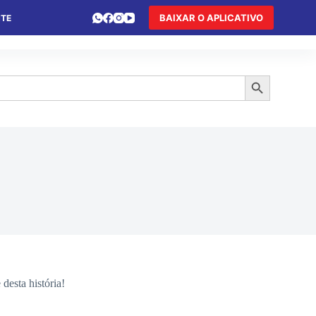
BAIXAR O APLICATIVO
NTE
 DE FÉRIAS
HOTEL DE TRÂNSITO
TURISMO
Search Button
esta história!