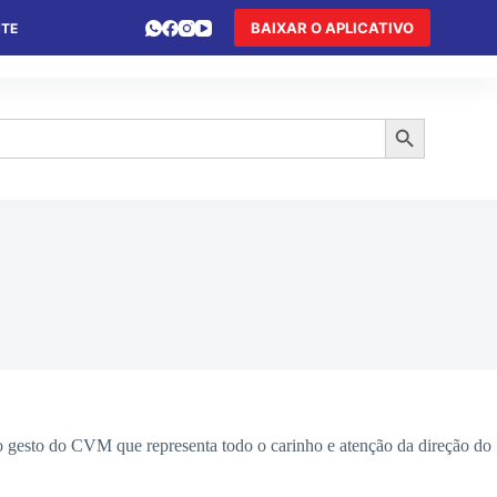
BAIXAR O APLICATIVO
NTE
 DE FÉRIAS
HOTEL DE TRÂNSITO
TURISMO
Search Button
 gesto do CVM que representa todo o carinho e atenção da direção do