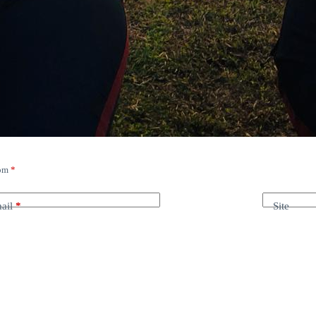
com
*
ail
*
Site