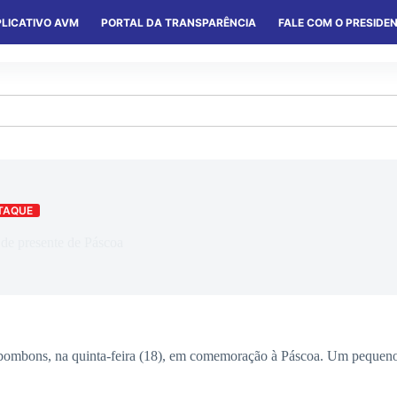
LICATIVO AVM
PORTAL DA TRANSPARÊNCIA
FALE COM O PRESIDE
S
SERVIÇOS
CONVÊNIOS
COLÔNIAS
TAQUE
e presente de Páscoa
 bombons, na quinta-feira (18), em comemoração à Páscoa. Um pequeno