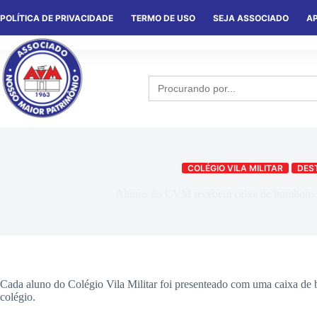
POLÍTICA DE PRIVACIDADE
TERMO DE USO
SEJA ASSOCIADO
AP
HOME
QUEM SOMOS
NOTÍCIA
Search
for:
COLÉGIO VILA MILITAR
DES
Alunos do CVM recebem caixa de bombons d
Cada aluno do Colégio Vila Militar foi presenteado com uma caixa de
colégio.