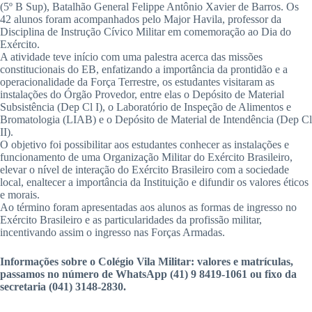
(5º B Sup), Batalhão General Felippe Antônio Xavier de Barros. Os
42 alunos foram acompanhados pelo Major Havila, professor da
Disciplina de Instrução Cívico Militar em comemoração ao Dia do
Exército.
A atividade teve início com uma palestra acerca das missões
constitucionais do EB, enfatizando a importância da prontidão e a
operacionalidade da Força Terrestre, os estudantes visitaram as
instalações do Órgão Provedor, entre elas o Depósito de Material
Subsistência (Dep Cl I), o Laboratório de Inspeção de Alimentos e
Bromatologia (LIAB) e o Depósito de Material de Intendência (Dep Cl
II).
O objetivo foi possibilitar aos estudantes conhecer as instalações e
funcionamento de uma Organização Militar do Exército Brasileiro,
elevar o nível de interação do Exército Brasileiro com a sociedade
local, enaltecer a importância da Instituição e difundir os valores éticos
e morais.
Ao término foram apresentadas aos alunos as formas de ingresso no
Exército Brasileiro e as particularidades da profissão militar,
incentivando assim o ingresso nas Forças Armadas.
Informações sobre o Colégio Vila Militar: valores e matrículas,
passamos no número de WhatsApp (41) 9 8419-1061 ou fixo da
secretaria (041) 3148-2830.