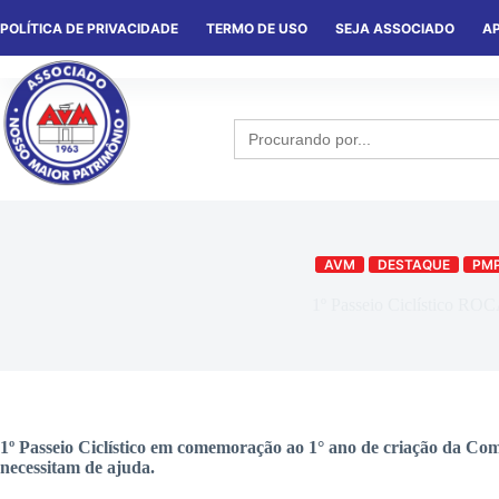
POLÍTICA DE PRIVACIDADE
TERMO DE USO
SEJA ASSOCIADO
AP
HOME
QUEM SOMOS
NOTÍCIA
Search
for:
AVM
DESTAQUE
PM
1º Passeio Ciclístico R
1º Passeio Ciclístico em comemoração ao 1° ano de criação da C
necessitam de ajuda.