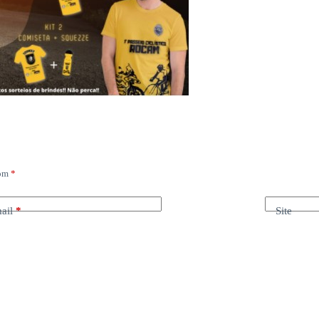
com
*
ail
*
Site