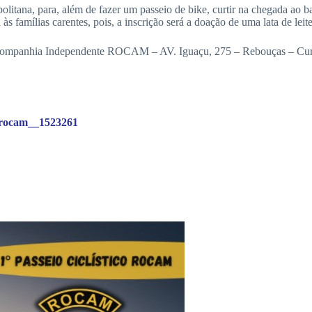
politana, para, além de fazer um passeio de bike, curtir na chegada ao b
s famílias carentes, pois, a inscrição será a doação de uma lata de leite
 na Companhia Independente ROCAM – AV. Iguaçu, 275 – Rebouças – Curit
o-rocam__1523261