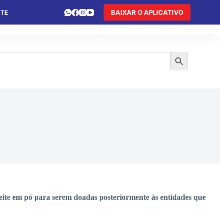
BAIXAR O APLICATIVO
NTE
 DE FÉRIAS
HOTEL DE TRÂNSITO
TURISMO
Search Button
ite em pó para serem doadas posteriormente às entidades que