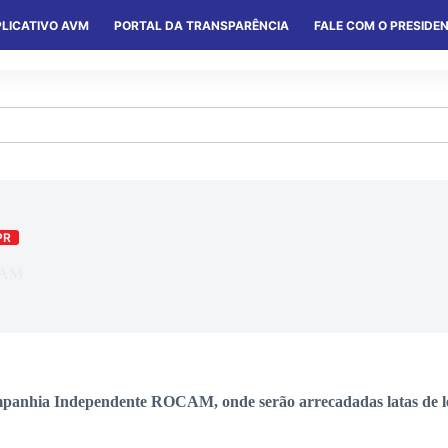
LICATIVO AVM
PORTAL DA TRANSPARÊNCIA
FALE COM O PRESIDE
S
SERVIÇOS
CONVÊNIOS
COLÔNIAS
PR
OCAM
ompanhia Independente ROCAM, onde serão arrecadadas latas de le