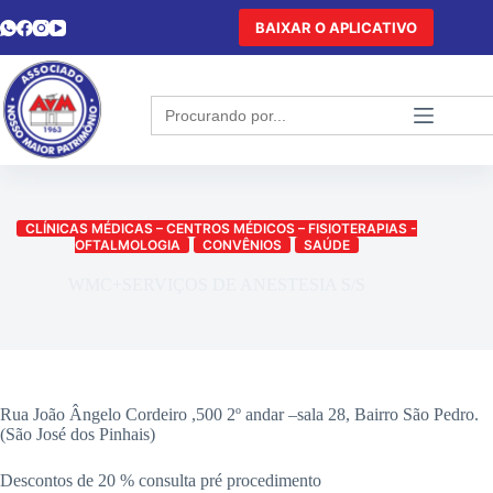
BAIXAR O APLICATIVO
Search
for:
CLÍNICAS MÉDICAS – CENTROS MÉDICOS – FISIOTERAPIAS -
OFTALMOLOGIA
CONVÊNIOS
SAÚDE
WMC+SERVIÇOS DE ANESTESIA S/S
Rua João Ângelo Cordeiro ,500 2º andar –sala 28, Bairro São Pedro.
(São José dos Pinhais)
Descontos de 20 % consulta pré procedimento