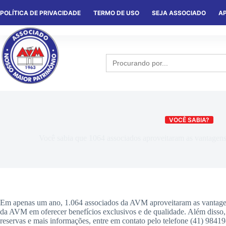
POLÍTICA DE PRIVACIDADE
TERMO DE USO
SEJA ASSOCIADO
AP
HOME
QUEM SOMOS
NOTÍCIA
Search
for:
VOCÊ SABIA?
Você sabia que 1064 associados aproveitaram as vantagens 
Em apenas um ano, 1.064 associados da AVM aproveitaram as vantagens 
da AVM em oferecer benefícios exclusivos e de qualidade. Além disso
reservas e mais informações, entre em contato pelo telefone (41) 9841