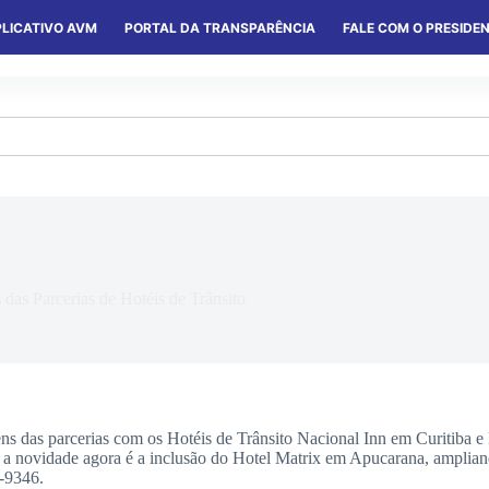
LICATIVO AVM
PORTAL DA TRANSPARÊNCIA
FALE COM O PRESIDE
S
SERVIÇOS
CONVÊNIOS
COLÔNIAS
das Parcerias de Hotéis de Trânsito
das parcerias com os Hotéis de Trânsito Nacional Inn em Curitiba e P
, a novidade agora é a inclusão do Hotel Matrix em Apucarana, amplia
9-9346.