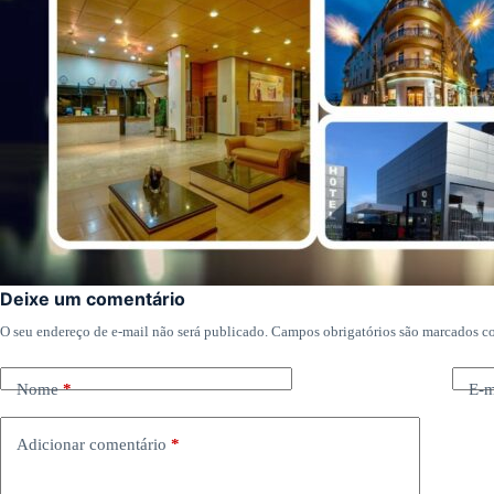
Deixe um comentário
O seu endereço de e-mail não será publicado.
Campos obrigatórios são marcados 
Nome
*
E-m
Adicionar comentário
*