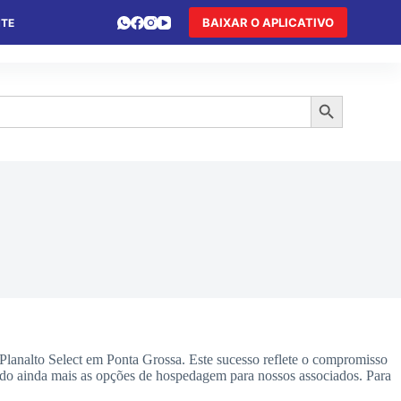
BAIXAR O APLICATIVO
NTE
 DE FÉRIAS
HOTEL DE TRÂNSITO
TURISMO
Search Button
lanalto Select em Ponta Grossa. Este sucesso reflete o compromisso
ndo ainda mais as opções de hospedagem para nossos associados. Para