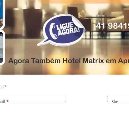
com
*
ail
*
Site