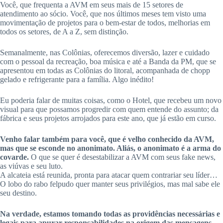
Você, que frequenta a AVM em seus mais de 15 setores de
atendimento ao sócio. Você, que nos últimos meses tem visto uma
movimentação de projetos para o bem-estar de todos, melhorias em
todos os setores, de A a Z, sem distinção.
Semanalmente, nas Colônias, oferecemos diversão, lazer e cuidado
com o pessoal da recreação, boa música e até a Banda da PM, que se
apresentou em todas as Colônias do litoral, acompanhada de chopp
gelado e refrigerante para a família. Algo inédito!
Eu poderia falar de muitas coisas, como o Hotel, que recebeu um novo
visual para que possamos progredir com quem entende do assunto; da
fábrica e seus projetos arrojados para este ano, que já estão em curso.
Venho falar também para você, que é velho conhecido da AVM,
mas que se esconde no anonimato. Aliás, o anonimato é a arma do
covarde.
O que se quer é desestabilizar a AVM com seus fake news,
as viúvas e seu luto.
A alcateia está reunida, pronta para atacar quem contrariar seu líder…
O lobo do rabo felpudo quer manter seus privilégios, mas mal sabe ele
seu destino.
Na verdade, estamos tomando todas as providências necessárias e
legais para apurar responsabilidades na origem das mensagens