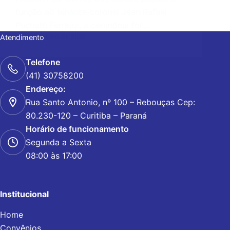
função ao tenente-coronel Jean Rafael
Puchetti Ferreira, a cerimônia foi…
Atendimento
11 DE JANEIRO DE 2021
Telefone
(41) 30758200
Endereço:
Rua Santo Antonio, nº 100 – Rebouças Cep:
80.230-120 – Curitiba – Paraná
Horário de funcionamento
Segunda a Sexta
08:00 às 17:00
Institucional
Home
Convênios