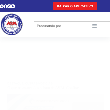
BAIXAR O APLICATIVO
Search
for:
DESTAQUE
,
OUTRAS NOTÍCIAS
O que os associados acham da AVM. Confira: