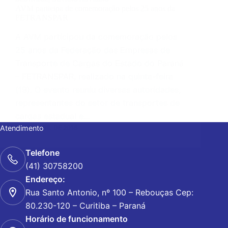
AVM participa de comemoração pelos 25 anos da
FETRANSPAR
A AVM participou da comemoração pelos
25 anos da Federação das Empresas de
Transporte de Cargas do Estado do Paraná
– FETRANSPAR, realizado na quinta-feira
(19). O evento reuniu diversas autoridades,
representantes do setor de transportes de
cargas estadual e…
23 DE ABRIL DE 2018
Atendimento
Telefone
(41) 30758200
Endereço:
Rua Santo Antonio, nº 100 – Rebouças Cep:
80.230-120 – Curitiba – Paraná
Horário de funcionamento