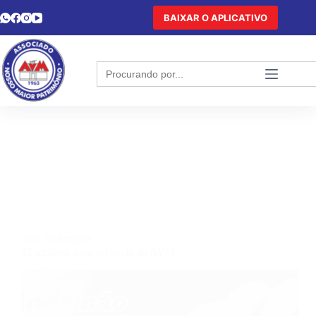
BAIXAR O APLICATIVO
Search
for:
AVM
,
DESTAQUE
12 motivos para ser sócio da AVM