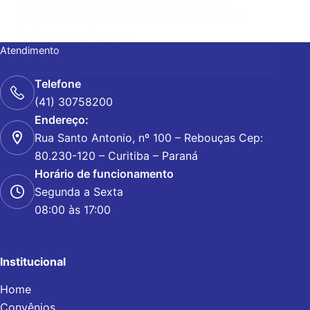
3808/2020 e poderão voltar a usufruir de
todas as vantagens…
Atendimento
1 DE FEVEREIRO DE 2021
Telefone
(41) 30758200
Endereço:
Rua Santo Antonio, nº 100 – Rebouças Cep:
80.230-120 – Curitiba – Paraná
Horário de funcionamento
Segunda a Sexta
08:00 às 17:00
Institucional
Home
Convênios