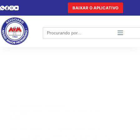
BAIXAR O APLICATIVO
Search
for:
AVM
,
CONVÊNIOS
,
DESTAQUE
Paranaguá: novo convênio com a clínica Amor
Saúde
Por intermédio do Capitão Matsuzava,
representante da AVM, foi formalizado um