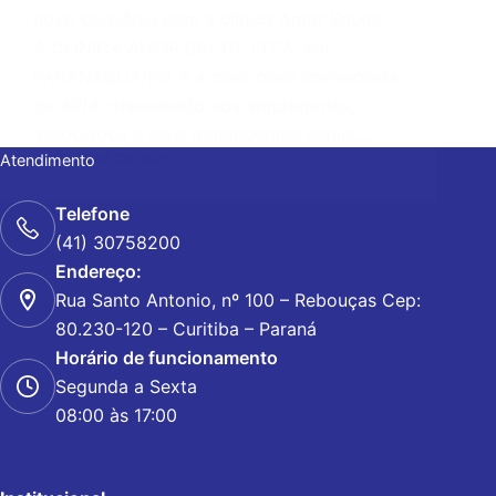
novo convênio com a clínica Amor Saúde.
A CLÍNICA AMOR SAÚDE LTDA, em
PARANAGUÁ/PR, é a mais nova conveniada
da AVM, oferecendo aos empregados,
associados e seus dependentes legais,…
28 DE ABRIL DE 2023
Atendimento
Telefone
(41) 30758200
Endereço:
Rua Santo Antonio, nº 100 – Rebouças Cep:
80.230-120 – Curitiba – Paraná
Horário de funcionamento
Segunda a Sexta
08:00 às 17:00