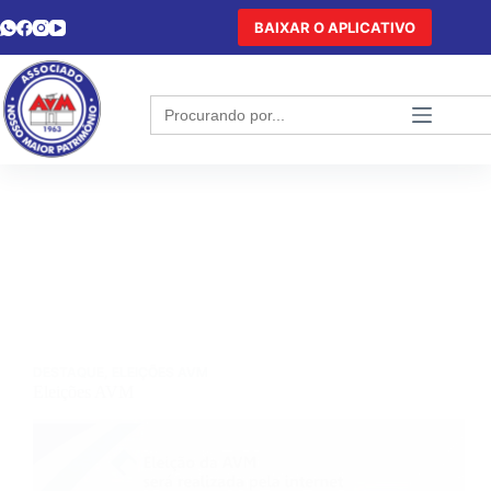
BAIXAR O APLICATIVO
Search
for:
DESTAQUE
,
ELEIÇÕES AVM
Eleições AVM