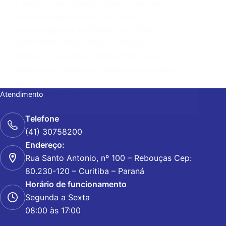
o registro de legendas para concorrer ao
processo eleitoral da AVM, para
composição da ASSEMBLEIA GERAL,
DIRETORIA EXECUTIVA e CONSELHO
FISCAL – quadriênio 2019/2023, sendo
efetuado o registro de apenas uma chapa
para o…
Atendimento
24 DE JANEIRO DE 2019
Telefone
(41) 30758200
Endereço:
Rua Santo Antonio, nº 100 – Rebouças Cep:
80.230-120 – Curitiba – Paraná
Horário de funcionamento
Segunda a Sexta
08:00 às 17:00