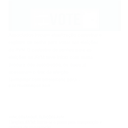
Associados iniciam atualização cadastral e
registro de senha para votar nas eleições
da AVM O cadastro de senhas para as
eleições da AVM teve início com muita
procura dos associados, os quais já
acessaram o link da eleição
(avmpmpr.com.br/eleicao) para…
6 DE FEVEREIRO DE 2019
AVM
,
DESTAQUE
,
ELEIÇÕES AVM
Eleições AVM: Inicia-se o prazo para interposição e
pedidos de impugnação