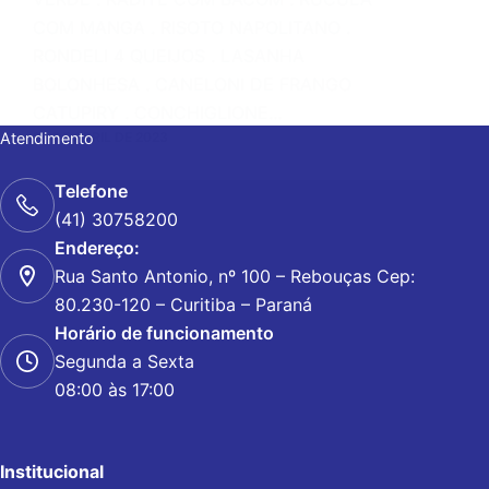
COM MANGA . RISOTO NAPOLITANO .
RONDELI 4 QUEIJOS . LASANHA
BOLONHESA . CANELONI DE FRANGO
CATUPIRY . CONCHIGLIONE…
28 DE ABRIL DE 2023
Atendimento
Telefone
(41) 30758200
Endereço:
Rua Santo Antonio, nº 100 – Rebouças Cep:
80.230-120 – Curitiba – Paraná
Horário de funcionamento
Segunda a Sexta
08:00 às 17:00
Institucional