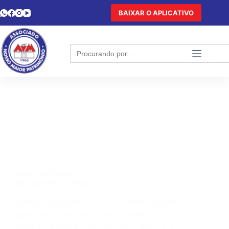
BAIXAR O APLICATIVO
Search
for:
AMEC
,
DESTAQUE
Dia das Mães na AMEC
Jantar Dançante de Dia das Mães na AMEC
MASSAS: CARDÁPIO . MAIONESE . SALADA
VERDE . RADITE COM BACOM . RÚCULA