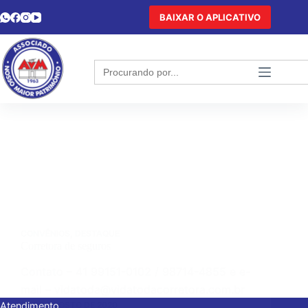
BAIXAR O APLICATIVO
Search
for:
CONVÊNIOS
,
DESTAQUE
Corretora de seguros
Contato – 41 99151-0102 / 98714-4855 e e-
mail – vidatoda@vidatodacorretora.com.br
28 DE AGOSTO DE 2020
Atendimento