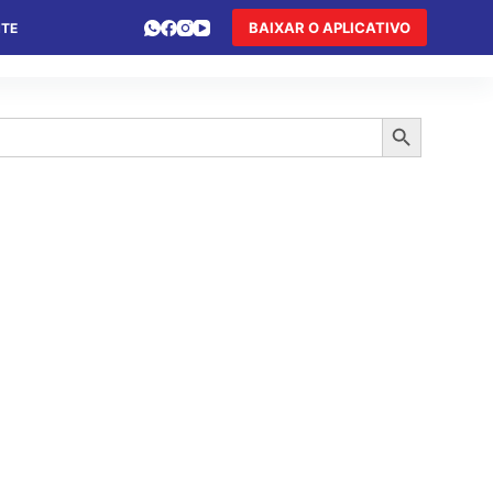
BAIXAR O APLICATIVO
NTE
 DE FÉRIAS
HOTEL DE TRÂNSITO
TURISMO
Search Button