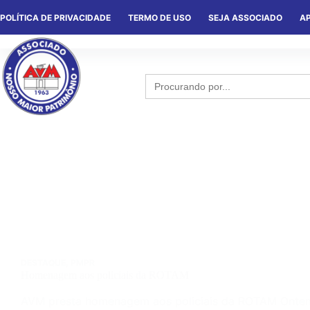
POLÍTICA DE PRIVACIDADE
TERMO DE USO
SEJA ASSOCIADO
AP
HOME
QUEM SOMOS
NOTÍCIA
Search
for:
DESTAQUE
,
PMPR
Homenagem aos policiais da ROTAM
AVM presta homenagem aos policiais da ROTAM Ontem 