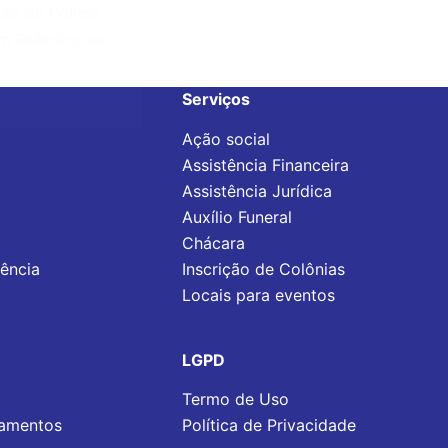
hão de Polícia
am Referências
…
Serviços
Ação social
Assistência Financeira
Assistência Jurídica
Auxílio Funeral
Chácara
rência
Inscrição de Colônias
Locais para eventos
LGPD
Termo de Uso
tamentos
Política de Privacidade