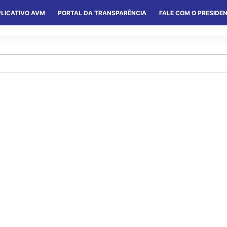
LICATIVO AVM
PORTAL DA TRANSPARÊNCIA
FALE COM O PRESIDE
S
SERVIÇOS
CONVÊNIOS
COLÔNIAS
(23), foi