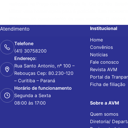
realizada na Praça dos Heróis da 1a. Cia do 16o. Batal
Militar uma homenagem para 5 policiais. Eles receber
Elogiosas no cumprimento de suas missões. O motivo
24 DE JULHO DE 2020
Institucional
Atendimento
Home
Telefone
Convênios
(41) 30758200
Notícias
Endereço:
Fale conosco
Rua Santo Antonio, nº 100 –
Revista AVM
Rebouças Cep: 80.230-120
Portal da Tranpa
– Curitiba – Paraná
Ficha de filiação
Horário de funcionamento
Segunda a Sexta
Sobre a AVM
08:00 às 17:00
Quem somos
Diretoria/ Depar