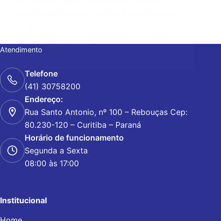
Lucio Michaliszyn e Jenefer Alves Atanazio,
na quarta-feira (16), na sede do 3º BPM em
Pato Branco, com atendimento a diversos…
18 DE SETEMBRO DE 2020
Atendimento
Telefone
(41) 30758200
Endereço:
Rua Santo Antonio, nº 100 – Rebouças Cep:
80.230-120 – Curitiba – Paraná
Horário de funcionamento
Segunda a Sexta
08:00 às 17:00
Institucional
Home