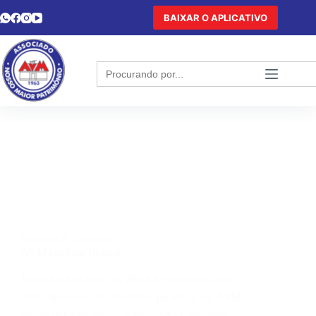
BAIXAR O APLICATIVO
Search
for:
DESTAQUE
,
JURÍDICO
AVM em Pato Branco
Mutirão jurídico da AVM é realizado em
Pato Branco Um mutirão jurídico da AVM
foi realizado pelos advogados Vicente