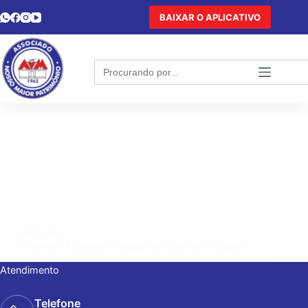
BAIXAR O APLICATIVO
Search
for:
DESTAQUE
Convite – Militares e Amigos de Londrina e Região
9 DE ABRIL DE 2018
Atendimento
Telefone