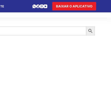
BAIXAR O APLICATIVO
NTE
 DE FÉRIAS
HOTEL DE TRÂNSITO
TURISMO
Search Button