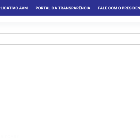
LICATIVO AVM
PORTAL DA TRANSPARÊNCIA
FALE COM O PRESIDE
S
SERVIÇOS
CONVÊNIOS
COLÔNIAS
ma novas