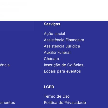
 vantagens aos
entante da
os…
Serviços
Ação social
Assistência Financeira
Assistência Jurídica
Auxílio Funeral
Chácara
rência
Inscrição de Colônias
Locais para eventos
LGPD
Termo de Uso
tamentos
Política de Privacidade