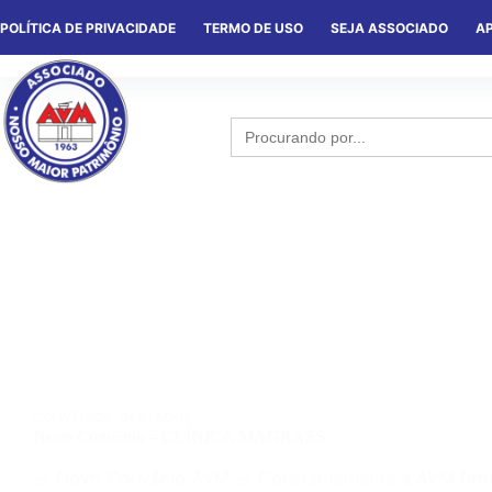
POLÍTICA DE PRIVACIDADE
TERMO DE USO
SEJA ASSOCIADO
AP
HOME
QUEM SOMOS
NOTÍCIA
Search
for:
CONVÊNIOS
,
DESTAQUE
Novo Convênio – CLÍNICA MAGRASS
🚨 Novo Convênio AVM 🚨 Constantemente a AVM fir