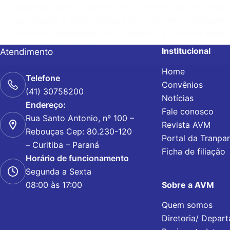
parcerias, com o objetivo de promover cada vez mais
associados e dependentes e por intermédio do Repres
AVM em Guarapuava, Cap. Zarpelon. A partir de hoje 
26 DE NOVEMBRO DE 2020
Institucional
Atendimento
Home
Telefone
Convênios
(41) 30758200
Notícias
Endereço:
Fale conosco
Rua Santo Antonio, nº 100 –
Revista AVM
Rebouças Cep: 80.230-120
Portal da Tranpa
– Curitiba – Paraná
Ficha de filiação
Horário de funcionamento
Segunda a Sexta
Sobre a AVM
08:00 às 17:00
Quem somos
Diretoria/ Depar