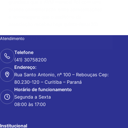
grandeza que a AVM merece! Foi com uma
grande comemoração entre apresentações
e homenagens que o auditório da
associação recebeu hoje quinta-feira(20)
dezenas…
Atendimento
20 DE JULHO DE 2023
Telefone
(41) 30758200
Endereço:
Rua Santo Antonio, nº 100 – Rebouças Cep:
80.230-120 – Curitiba – Paraná
Horário de funcionamento
Segunda a Sexta
08:00 às 17:00
Institucional