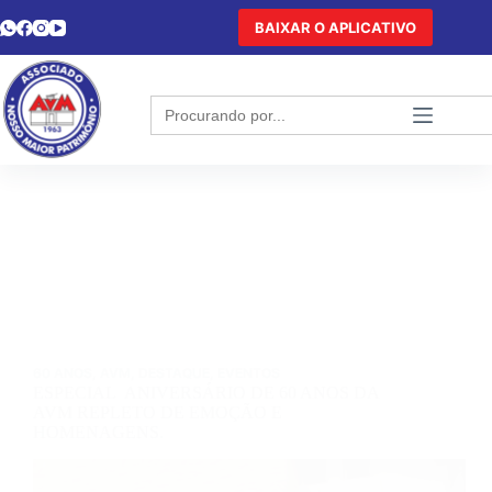
BAIXAR O APLICATIVO
Search
for:
60 ANOS
,
AVM
,
DESTAQUE
,
EVENTOS
ESPECIAL ANIVERSÁRIO DE 60 ANOS DA
AVM REPLETO DE EMOÇÃO E
HOMENAGENS.