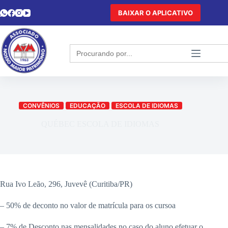
BAIXAR O APLICATIVO
Search
for:
CONVÊNIOS
EDUCAÇÃO
ESCOLA DE IDIOMAS
QUÉBEC ESCOLA DE IDIOMAS
Rua Ivo Leão, 296, Juvevê (Curitiba/PR)
– 50% de deconto no valor de matrícula para os cursoa
– 7% de Desconto nas mensalidades no caso do aluno efetuar o