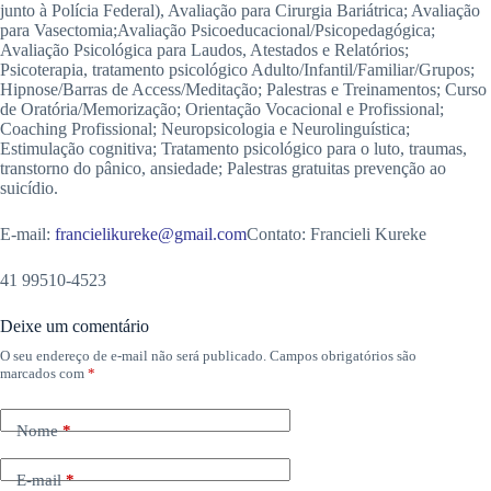
junto à Polícia Federal), Avaliação para Cirurgia Bariátrica; Avaliação
para Vasectomia;Avaliação Psicoeducacional/Psicopedagógica;
Avaliação Psicológica para Laudos, Atestados e Relatórios;
Psicoterapia, tratamento psicológico Adulto/Infantil/Familiar/Grupos;
Hipnose/Barras de Access/Meditação; Palestras e Treinamentos; Curso
de Oratória/Memorização; Orientação Vocacional e Profissional;
Coaching Profissional; Neuropsicologia e Neurolinguística;
Estimulação cognitiva; Tratamento psicológico para o luto, traumas,
transtorno do pânico, ansiedade; Palestras gratuitas prevenção ao
suicídio.
E-mail:
francielikureke@gmail.com
Contato: Francieli Kureke
41 99510-4523
Deixe um comentário
O seu endereço de e-mail não será publicado.
Campos obrigatórios são
marcados com
*
Nome
*
E-mail
*