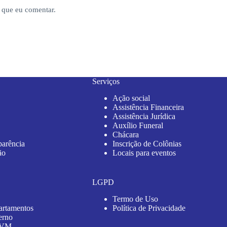
 que eu comentar.
Serviços
Ação social
Assistência Financeira
Assistência Jurídica
Auxílio Funeral
Chácara
parência
Inscrição de Colônias
ão
Locais para eventos
LGPD
Termo de Uso
artamentos
Política de Privacidade
erno
 AVM