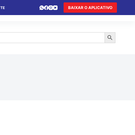
BAIXAR O APLICATIVO
NTE
 DE FÉRIAS
HOTEL DE TRÂNSITO
TURISMO
Search Button