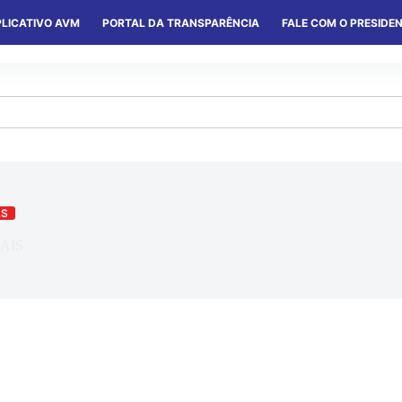
LICATIVO AVM
PORTAL DA TRANSPARÊNCIA
FALE COM O PRESIDE
S
SERVIÇOS
CONVÊNIOS
COLÔNIAS
AS
AIS