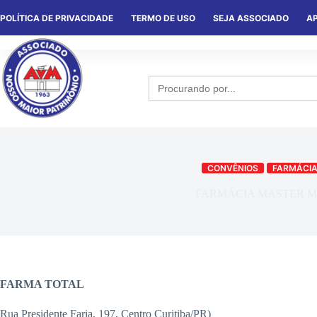
POLÍTICA DE PRIVACIDADE
TERMO DE USO
SEJA ASSOCIADO
AP
HOME
QUEM SOMOS
NOTÍCIA
Search
for:
CONVÊNIOS
FARMÁCI
FARMÁCIA MASTER M
FARMA TOTAL
Rua Presidente Faria, 197, Centro Curitiba/PR)