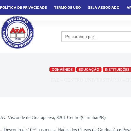
POLÍTICA DE PRIVACIDADE
TERMO DE USO
SEJA ASSOCIADO
AP
HOME
QUEM SOMOS
NOTÍCIA
Search
for:
CONVÊNIOS
EDUCAÇÃO
INSTITUIÇÕES
FAE – CENTRO UNIVERSITÁRIO – 
Av. Visconde de Guarapuava, 3261 Centro (Curitiba/PR)
– Desconto de 10% nas mensalidades dos Cursos de Graduação 