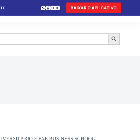
BAIXAR O APLICATIVO
NTE
 DE FÉRIAS
HOTEL DE TRÂNSITO
TURISMO
Search Button
ENTRO UNIVERSITÁRIO E FAE BUSINESS SCHOOL