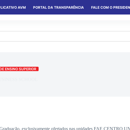
LICATIVO AVM
PORTAL DA TRANSPARÊNCIA
FALE COM O PRESIDE
S
SERVIÇOS
CONVÊNIOS
COLÔNIAS
 DE ENSINO SUPERIOR
BUSINESS SCHOOL
e Pós-Graduação, exclusivamente ofertados nas unidades FAE C