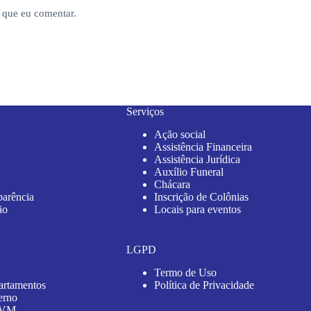
 que eu comentar.
Serviços
Ação social
Assistência Financeira
Assistência Jurídica
Auxílio Funeral
Chácara
parência
Inscrição de Colônias
ão
Locais para eventos
LGPD
Termo de Uso
artamentos
Política de Privacidade
erno
 AVM