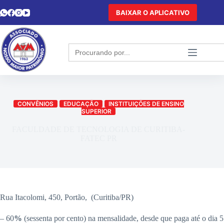
BAIXAR O APLICATIVO
Search
for:
CONVÊNIOS
EDUCAÇÃO
INSTITUIÇÕES DE ENSINO
SUPERIOR
FACULDADE DE TECNOLOGIA DE CURITIBA-
FATEC PR
Rua Itacolomi, 450, Portão, (Curitiba/PR)
– 60
%
(sessenta por cento) na mensalidade, desde que paga até o dia 5