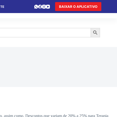
BAIXAR O APLICATIVO
NTE
 DE FÉRIAS
HOTEL DE TRÂNSITO
TURISMO
Search Button
po, assim como, Descontos que variam de 20% a 25% para Terapia