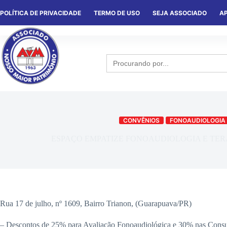
POLÍTICA DE PRIVACIDADE
TERMO DE USO
SEJA ASSOCIADO
AP
HOME
QUEM SOMOS
NOTÍCIA
Search
for:
CONVÊNIOS
FONOAUDIOLOGIA
ESPAÇO EMPATIZE FONOAUDIOLOGIA E TER
Rua 17 de julho, nº 1609, Bairro Trianon, (Guarapuava/PR)
– Descontos de 25% para Avaliação Fonoaudiológica e 30% nas Consul