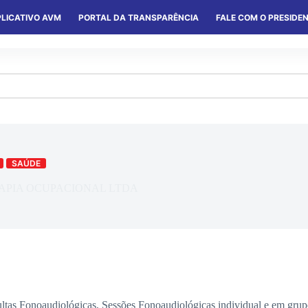
LICATIVO AVM
PORTAL DA TRANSPARÊNCIA
FALE COM O PRESIDE
S
SERVIÇOS
CONVÊNIOS
COLÔNIAS
SAÚDE
APIA OCUPACIONAL LTDA
tas Fonoaudiológicas, Sessões Fonoaudiológicas individual e em gru