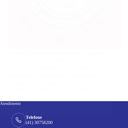
Rua Prof. Benedito Conceição, 672, Capão
da Imbuia – (Curitiba/PR) – Descontos de
10% a 15% na contratação de seguros de
automóveis, Residencial ou Equipamentos
Portáteis. – Na aquisição de Cotas / Carta
de Consórcio Servopa e HS Consórcios,
o…
Atendimento
24 DE OUTUBRO DE 2023
Telefone
(41) 30758200