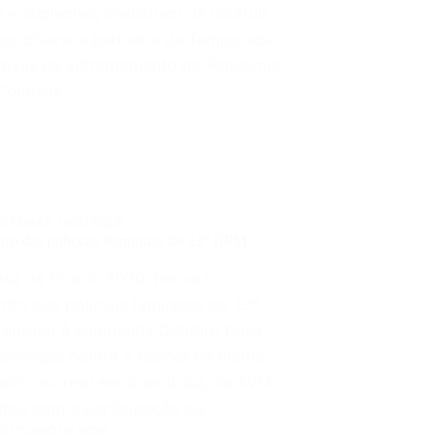
e suplentes, desistiram de usufruir
 nos diversos períodos da Temporada
tivas de enfrentamento da Pandemia
Colônias…
E FÉRIAS
,
DESTAQUE
tro das policiais femininas do 13º BPM
ata de 15 out. 2020, houve o
tro das policiais femininas do 13º
 alusivo à campanha Outubro Rosa,
revenção contra o câncer de mama.
ento ocorreu em Guaratuba, na AVM,
ntou com a participação da…
 OUTUBRO DE 2020