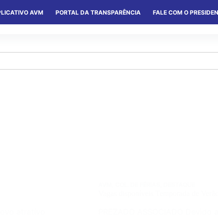
LICATIVO AVM
PORTAL DA TRANSPARÊNCIA
FALE COM O PRESIDE
S
SERVIÇOS
CONVÊNIOS
COLÔNIAS
AVM
,
COL. DE FÉRIAS
,
DESTAQUE
Vagas disponíveis Temporada de Verã
ovo atrativo
PREZADO ASSOCIADO Devido a 