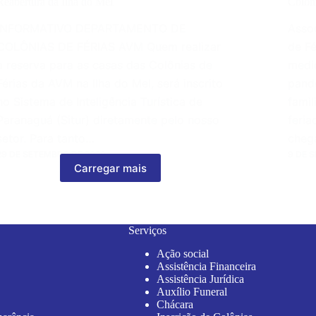
Reabertura da Ilha do Mel
Colôni
INFORMATIVO DEPARTAMENTO DE
Asso
COLÔNIAS DE FÉRIAS AVM Quem realizar
de F
a reserva para as casas das Colônias de
medi
Férias da AVM na Ilha do Mel, será inscrito
pand
no Sistema de Inteligência Turística de
famil
Paranaguá (Situr) diretamente pelo nosso
feri
setor. Para tanto…
cheg
29 DE SETEMBRO DE 2020
9 DE 
Carregar mais
Serviços
Ação social
Assistência Financeira
Assistência Jurídica
Auxílio Funeral
Chácara