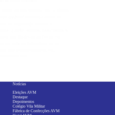
as de Férias no feriado
ciados curtem feriado nas Colônias
érias da AVM Seguindo todas as
das de segurança devido a
emia, a AVM recebeu associados e
iares nas Colônias de Férias, no
ado de Sete de Setembro. Já na
ada dos frequentadores, foi…
SETEMBRO DE 2020
Notícias
Eleições AVM
Destaque
Depoimentos
Colégio Vila Militar
Fábrica de Confecções AVM