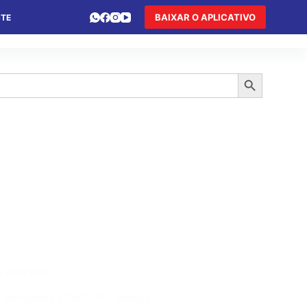
BAIXAR O APLICATIVO
NTE
 DE FÉRIAS
HOTEL DE TRÂNSITO
TURISMO
Search Button
o 2020/2021
pandemia COVID-19, muitos