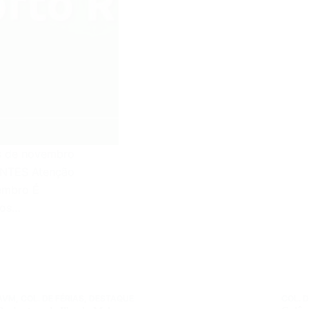
ês de novembro
TES Atenção
embro É
 os…
AVM
,
COL. DE FÉRIAS
,
DESTAQUE
COL. D