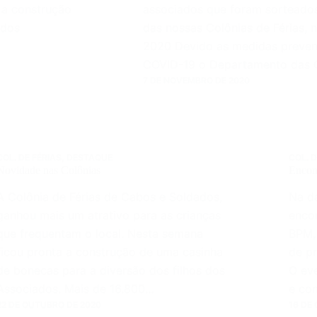
o a construção
associados que foram sorteados 
 dos
das nossas Colônias de Férias,
2020 Devido as medidas preven
COVID-19 o Departamento das 
7 DE NOVEMBRO DE 2020
COL. DE FÉRIAS
,
DESTAQUE
COL. D
Novidade nas Colônias
Encon
A Colônia de Férias de Cabos e Soldados,
Na d
ganhou mais um atrativo para as crianças
encon
que frequentam o local. Nesta semana
BPM,
ficou pronta a construção de uma casinha
de p
de bonecas para a diversão dos filhos dos
O ev
Associados. Mais de 16.800…
e co
22 DE OUTUBRO DE 2020
16 DE