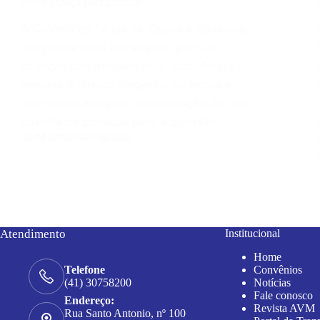
Novo espaço para crianças
A Colônia de Férias de Cabos e Sodados,
vai ganhar mais um atrativo para as
crianças que frequentam o local. Nesta
semana o diretor Sargento Alcântara e
sua equipe iniciaram a construção de uma
casinha de bonecas para a diversão…
30 DE SETEMBRO DE 2020
Atendimento
Institucional
Home
Convênios
Telefone
Notícias
(41) 30758200
Fale conosco
Endereço:
Revista AVM
Rua Santo Antonio, nº 100