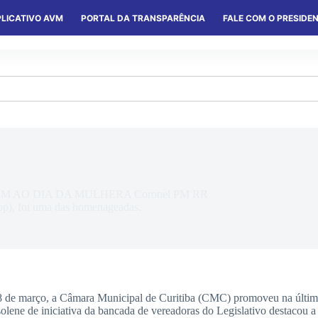
LICATIVO AVM
PORTAL DA TRANSPARÊNCIA
FALE COM O PRESIDE
S
SERVIÇOS
CONVÊNIOS
COLÔNIAS
 AO DIA DA MULHERA Coronel PM RR
op), foi uma das homenageadas.
 de março, a Câmara Municipal de Curitiba (CMC) promoveu na última 
 solene de iniciativa da bancada de vereadoras do Legislativo destacou 