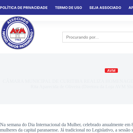
POLÍTICA DE PRIVACIDADE
TERMO DE USO
SEJA ASSOCIADO
AP
HOME
QUEM SOMOS
NOTÍCIA
Search
for:
AVM
CÂMARA MUNICIPAL DE CURITIBA REALIZA HOMENAGEM
Rita Aparecida de Oliveira (Diretora da Loja AVM Sh
Na semana do Dia Internacional da Mulher, celebrado anualmente em 8
mulheres da capital paranaense. Já tradicional no Legislativo, a sessão