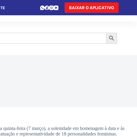
BAIXAR O APLICATIVO
NTE
 DE FÉRIAS
HOTEL DE TRÂNSITO
TURISMO
Search Button
quinta-feira (7 março), a solenidade em homenagem à data e às
a atuação e representatividade de 18 personalidades femininas.